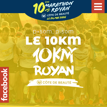
D+50M, D-50M
LE 10KM