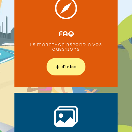
FAQ
LE MARATHON RÉPOND À VOS
QUESTIONS
+
d'Infos